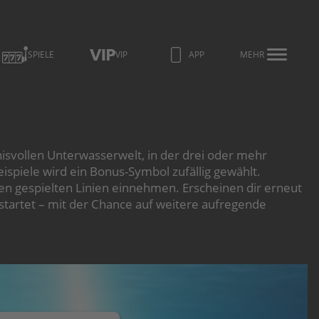
STREETWEAR
SPIELBEWUSST.DE
SPIELE
VIP
APP
MEHR
vollen Unterwasserwelt, in der drei oder mehr
ispiele wird ein Bonus-Symbol zufällig gewählt.
en gespielten Linien einnehmen. Erscheinen dir erneut
estartet – mit der Chance auf weitere aufregende