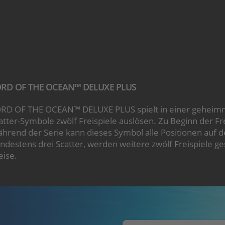
RD OF THE OCEAN™ DELUXE PLUS
RD OF THE OCEAN™ DELUXE PLUS spielt in einer geheimnis
atter-Symbole zwölf Freispiele auslösen. Zu Beginn der Fre
hrend der Serie kann dieses Symbol alle Positionen auf d
ndestens drei Scatter, werden weitere zwölf Freispiele g
eise.