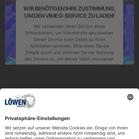
WIR BENÖTIGEN IHRE ZUSTIMMUNG,
UM DEN VIMEO-SERVICE ZU LADEN!
Wir verwenden einen Service eines
Drittanbieters, um Videoinhalte einzubetten.
Dieser Service kann Daten zu Ihren
Aktivitäten sammeln. Bitte lesen Sie die
Details durch und stimmen Sie der Nutzung
des Service zu, um dieses Video anzusehen.
MEHR INFORMATIONEN
AKZEPTIEREN
Ähnliche Spiele
powered by
Usercentrics Consent
Management Platform