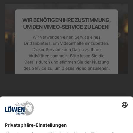
WIR BENÖTIGEN IHRE ZUSTIMMUNG,
UM DEN VIMEO-SERVICE ZU LADEN!
Wir verwenden einen Service eines
Drittanbieters, um Videoinhalte einzubetten.
Dieser Service kann Daten zu Ihren
Aktivitäten sammeln. Bitte lesen Sie die
Details durch und stimmen Sie der Nutzung
des Service zu, um dieses Video anzusehen.
MEHR INFORMATIONEN
AKZEPTIEREN
Ähnliche Spiele
powered by
Usercentrics Consent
Management Platform